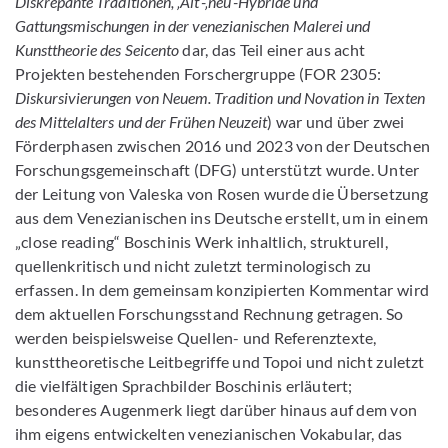
Diskrepante Traditionen, ‚Alt‘-‚neu‘-Hybride und
Gattungsmischungen in der venezianischen Malerei und
Kunsttheorie des Seicento
dar, das Teil einer aus acht
Projekten bestehenden Forschergruppe (FOR 2305:
Diskursivierungen von Neuem. Tradition und Novation in Texten
des Mittelalters und der Frühen Neuzeit
) war und über zwei
Förderphasen zwischen 2016 und 2023 von der Deutschen
Forschungsgemeinschaft (DFG) unterstützt wurde. Unter
der Leitung von Valeska von Rosen wurde die Übersetzung
aus dem Venezianischen ins Deutsche erstellt, um in einem
„close reading“ Boschinis Werk inhaltlich, strukturell,
quellenkritisch und nicht zuletzt terminologisch zu
erfassen. In dem gemeinsam konzipierten Kommentar wird
dem aktuellen Forschungsstand Rechnung getragen. So
werden beispielsweise Quellen- und Referenztexte,
kunsttheoretische Leitbegriffe und Topoi und nicht zuletzt
die vielfältigen Sprachbilder Boschinis erläutert;
besonderes Augenmerk liegt darüber hinaus auf dem von
ihm eigens entwickelten venezianischen Vokabular, das