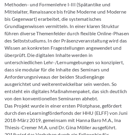
Methoden- und Formenlehre I-III (Spätantike und
Mittelalter, Renaissance bis frühe Moderne und Moderne
bis Gegenwart) erarbeitet, die systematisches
Grundlagenwissen vermitteln. In einer klaren Struktur
führen diverse Themenfelder durch flexible Online-Phasen
des Selbststudiums. In der Präsenzveranstaltung wird das
Wissen an konkreten Fragestellungen angewendet und
überprüft. Die digitalen Inhalte werden in
unterschiedlichen Lehr-/Lernumgebungen so konzipiert,
dass sie modular für die Inhalte des Seminars und
Anforderungsniveaus der beiden Studiengänge
ausgerichtet und weiterentwickelbar sein werden. So
entsteht ein digitales Maßnahmenpaket, das sich deutlich
von den konventionellen Seminaren abhebt.
Das Projekt wurde in einer ersten Pilotphase, gefördert
durch den eLearningförderfonds der HHU (ELFF) von Juni
2018-März 2019, gemeinsam mit Hanna Baro M.A., Ina
Thiesis-Cremer M.A. und Dr. Gina Möller ausgeführt.
2019 wird das Vorhaben durch ein Fellowship für