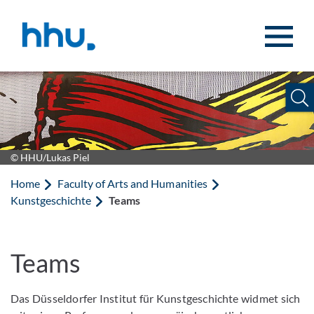
Jump to content
Jump to search
© HHU/Lukas Piel
Home
Faculty of Arts and Humanities
Kunstgeschichte
Teams
Teams
Das Düsseldorfer Institut für Kunstgeschichte widmet sich