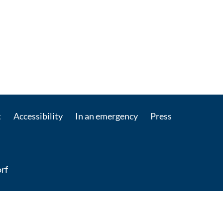
t
Accessibility
In an emergency
Press
rf