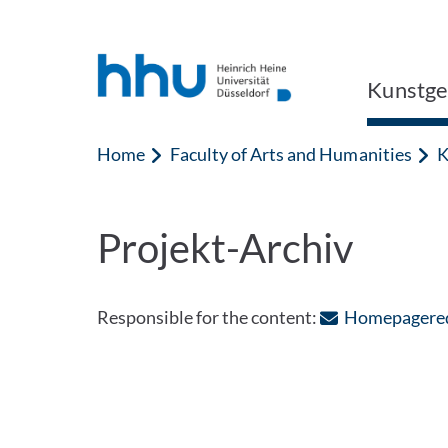
Jump to content
Jump to search
Kunstge
Home
Faculty of Arts and Humanities
K
Projekt-Archiv
Responsible for the content:
Homepagered