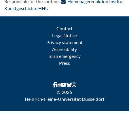
Responsible for the content:
Homepageredaktion Institut
: Contact by e-mail
Kunstgeschichte HHU
Contact
Legal Notice
Privacy statement
Accessibility
In an emergency
Press
© 2026
Heinrich-Heine-Universität Düsseldorf