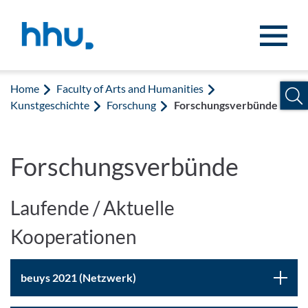
Jump to content
Jump to search
Home
Faculty of Arts and Humanities
Kunstgeschichte
Forschung
Forschungsverbünde
Forschungsverbünde
Laufende / Aktuelle
Kooperationen
beuys 2021 (Netzwerk)