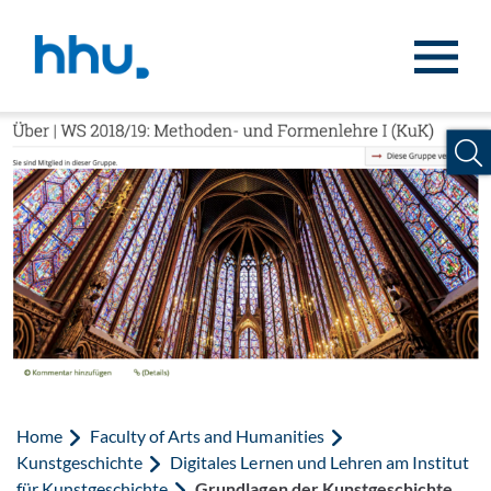
Jump to content
Jump to search
Home
Faculty of Arts and Humanities
Kunstgeschichte
Digitales Lernen und Lehren am Institut
für Kunstgeschichte
Grundlagen der Kunstgeschichte