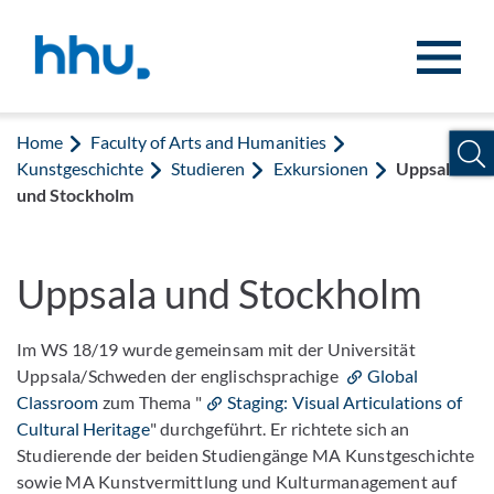
Jump to content
Jump to search
Home
Faculty of Arts and Humanities
Kunstgeschichte
Studieren
Exkursionen
Uppsala
und Stockholm
Uppsala und Stockholm
Im WS 18/19 wurde gemeinsam mit der Universität
Uppsala/Schweden der englischsprachige
Global
Classroom
zum Thema "
Staging: Visual Articulations of
Cultural Heritage
" durchgeführt. Er richtete sich an
Studierende der beiden Studiengänge MA Kunstgeschichte
sowie MA Kunstvermittlung und Kulturmanagement auf